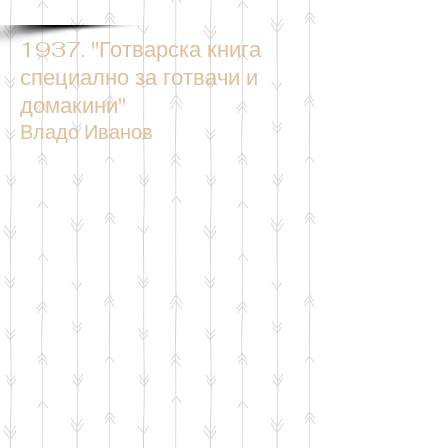
1937. "Готварска книга
специално за готвачи и
домакини"
Владо Иванов