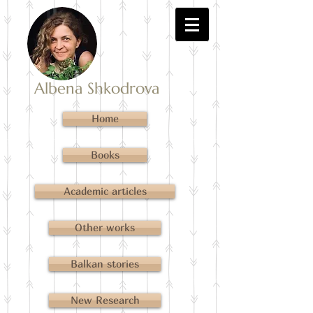
Albena Shkodrova
Home
Books
Academic articles
Other works
Balkan stories
New Research