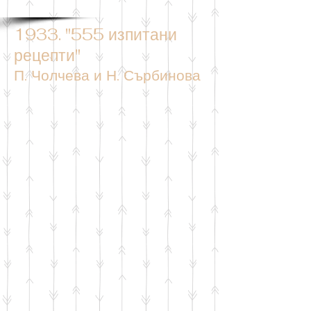
1933. "555 изпитани
рецепти"
П. Чолчева и Н. Сърбинова