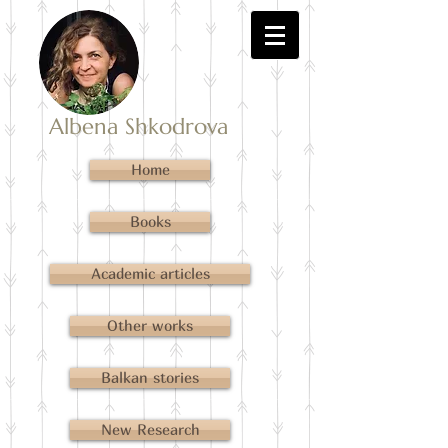
Albena Shkodrova
Home
Books
Academic articles
Other works
Balkan stories
New Research