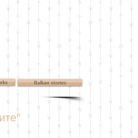
orks
Balkan stories
ите"