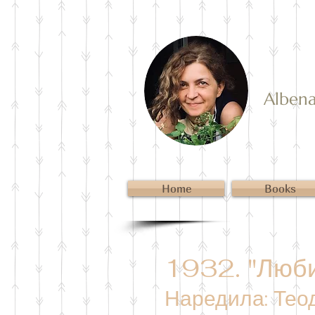
Albena 
Home
Books
1932. "Люби
Наредила: Тео