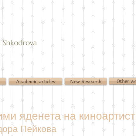
Shkodrova
Other w
Academic articles
New Research
ми яденета на киноартист
дора Пейкова