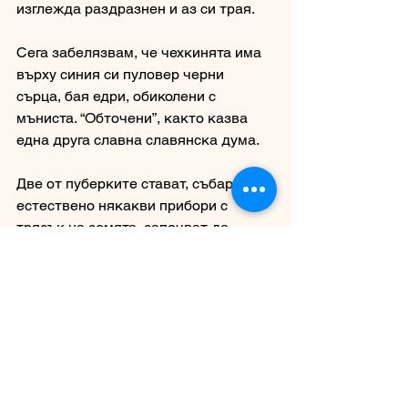
изглежда раздразнен и аз си трая. 
Сега забелязвам, че чехкинята има 
върху синия си пуловер черни 
сърца, бая едри, обиколени с 
мъниста. “Обточени”, както казва 
една друга славна славянска дума. 
Две от пуберките стават, събарят 
естествено някакви прибори с 
трясък на земята, започват да 
тътрят столовете, и като минават 
зад мен, ме фризират с палтата си. 
Няма нищо, аз и без това така си 
изглеждам... Отвътре ми идва да 
зяпам хората, още повече тази 
сутрин, защото вместо това би 
трябвало да пиша съвсем друго. 
Спирам!