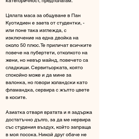
категоричност, предполагам. 
Цялата маса за общуване в Пан 
Куотидиен е заета от студентки, - 
или поне така изглежда, с 
изключение на една двойка на 
около 50 плюс. Те приличат всичките 
повече на пубертети, отколкото на 
жени, но невър майнд, повечето са 
сладкиши. Сервитьорката, която 
спокойно може и да мине за 
валонка, но говори холандски като 
фламандка, сервира с жълто цвете 
в косите. 
Азиатка отваря вратата и я задържа 
достатъчно дълго, за да ме нервира 
със студения въздух, който запраща 
в моя посока. Никой друг обаче не 