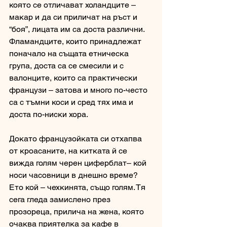
която се отличават холандците – 
макар и да си приличат на ръст и 
“боя”, лицата им са доста различни. 
Фламандците, които принадлежат 
поначало на същата етническа 
група, доста са се смесили и с 
валонците, които са практически 
французи – затова и много по-често 
са с тъмни коси и сред тях има и 
доста по-ниски хора. 
Докато французойката си отхапва 
от кроасаните, на китката й се 
вижда голям черен циферблат– кой 
носи часовници в днешно време? 
Ето кой – чехкинята, също голям. Тя 
сега гледа замислено през 
прозореца, прилича на жена, която 
очаква приятелка за кафе в 