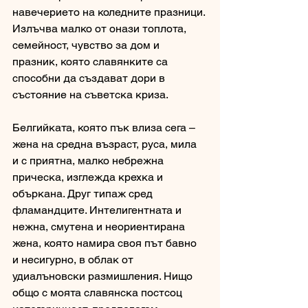
навечерието на коледните празници. 
Излъчва малко от онази топлота, 
семейност, чувство за дом и 
празник, която славянките са 
способни да създават дори в 
състояние на съветска криза.  
Белгийката, която пък влиза сега – 
жена на средна възраст, руса, мила 
и с приятна, малко небрежна 
прическа, изглежда крехка и 
объркана. Друг типаж сред 
фламандците. Интелигентната и 
нежна, смутена и неориентирана 
жена, която намира своя път бавно 
и несигурно, в облак от 
удиалъновски размишления. Нищо 
общо с моята славянска постсоц 