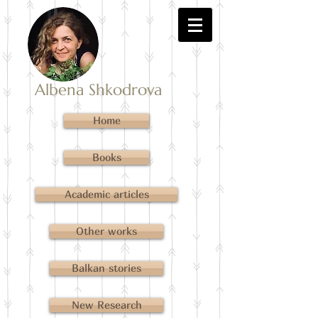
Albena Shkodrova
Home
Books
Academic articles
Other works
Balkan stories
New Research