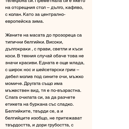
телефона си. Преметнала си е якето 
на отсрещния стол – дълго, кафяво, 
с колан. Като за централно-
европейска зима. 
Жените на масата до прозореца са 
типични белгийки. Високи, 
дългокраки , с прави, светли и къси 
коси. В техния случай обаче това не 
значи красиви. Едната е още млада, 
с широк нос и шейсетарски грим – 
дебел молив под сините очи, мъжко 
момиче. Другата също има 
мъжествен вид, тя е по-възрастна. 
Слага очилата си, за да разчете 
етикета на буркана със сладко. 
Белгийките, твърди се, а и 
белгийците изобщо, не притежават 
твърдостта, и дори грубостта, с 