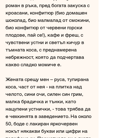
роман в ръка, пред богата закуска с 
кроасани, конфитюр (био домашен 
шоколад, био малмалад от смокини, 
био конфитюр от червени горски 
плодове, пай се!), кафе и фреш, с 
чувствени устни и светъл кичур в 
тъмната коса, с преднамерена 
небрежност, която да подчертава 
какво сладко момиче е. 
Жената срещу мен – руса, тупирана 
коса, част от нея - на плитка над 
челото, сини очи, силен син грим, 
малка брадичка и тънки, като 
нацупени устнички, - това трябва да 
е чехкинята в заведението. На около 
50, боде с лакиран яркочервен 
нокът някакви букви или цифри на 