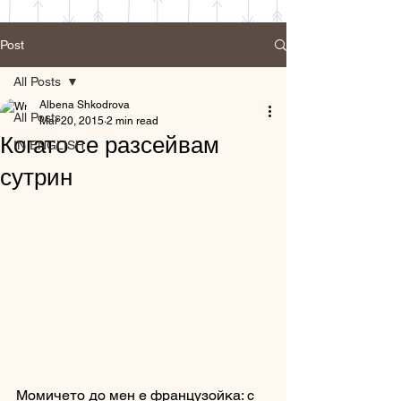
Post
All Posts
Albena Shkodrova
All Posts
Mar 20, 2015
2 min read
Когато се разсейвам
IN ENGLISH
сутрин
Момичето до мен е французойка: с 