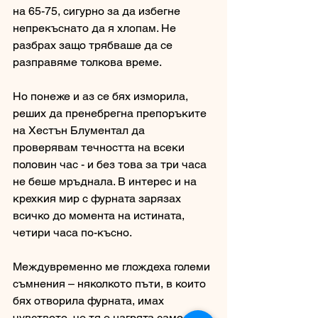
на 65-75, сигурно за да избегне 
непрекъснато да я хлопам. Не 
разбрах защо трябваше да се 
разправяме толкова време. 
Но понеже и аз се бях изморила, 
реших да пренебрегна препоръките 
на Хестън Блументал да 
проверявам течността на всеки 
половин час - и без това за три часа 
не беше мръднала. В интерес и на 
крехкия мир с фурната зарязах 
всичко до момента на истината, 
четири часа по-късно. 
Междувременно ме глождеха големи 
съмнения – няколкото пъти, в които 
бях отворила фурната, имах 
чувството, че тя е нагрята само от 