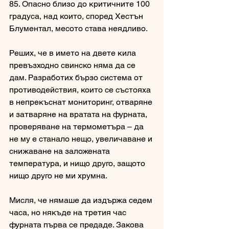
85. Опасно близо до критичните 100 
градуса, над които, според Хестън 
Блументал, месото става неядливо. 
Реших, че в името на двете кила 
превъзходно свинско няма да се 
дам. Разработих бързо система от 
противодействия, които се състояха 
в непрекъснат мониторинг, отваряне 
и затваряне на вратата на фурната, 
проверяване на термометъра – да 
не му е станало нещо, увеличаване и 
снижаване на заложената 
температура, и нищо друго, защото 
нищо друго не ми хрумна. 
Мисля, че нямаше да издържа седем 
часа, но някъде на третия час 
фурната първа се предаде. Закова 