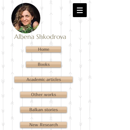
Albena Shkodrova
Home
Books
Academic articles
Other works
Balkan stories
New Research