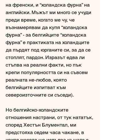
на френски, и “холандска фурна” на 
английски. Мъжът ми много се учуди 
преди време, когато ме чу, че 
възнамерявам да купя “холандска 
фурна” - за белгийците “холандска 
фурна” е практиката на холандците 
да пърдят под юрганите си, за да се 
стоплят, пардон. Изразът едва ли 
стъпва на реални факти, но пък 
крепи популярността си на съвсем 
реалната не-любов, която 
белгийците изпитват към 
североизточните си съседи). 
Но белгийско-холандските 
отношения настрани, от тук нататък, 
според Хестън Блументал, ми 
предстояха седем часа чакане, в 
които месото ще изпълва къщата с 