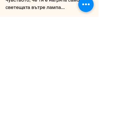
светещата вътре лампа... 
Когато отворих най-после 
тенджерата, месото изглеждаше... 
особено. Ако не бях го “запечатала” в 
зехтин предварително, щеше да 
прилича сигурно на бледа шунка на 
цвят. Като къс варено. 
Консистенцията му не беше чак да 
се яде с лъжица, но беше много 
прилична. Но най-важното - беше 
изключително сочно! На вселени от 
подметката, в каквато свинското на 
фурна много лесно може да се 
превърне.  Вкусът му беше жив и 
интензивен, по никакъв начин 
анималистичен. Изобщо, за мое най-