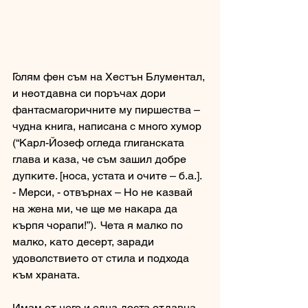
Голям фен съм на Хестън Блументал, 
и неотдавна си поръчах дори 
фантасмагоричните му пиршества – 
чудна книга, написана с много хумор 
(“Карл-Йозеф огледа глиганската 
глава и каза, че съм зашил добре 
дупките. [носа, устата и очите – б.а.]. 
- Мерси, - отвърнах – Но не казвай 
на жена ми, че ще ме накара да 
кърпя чорапи!”).  Чета я малко по 
малко, като десерт, заради 
удоволствието от стила и подхода 
към храната. 
Имам от него и една доста отдавна 