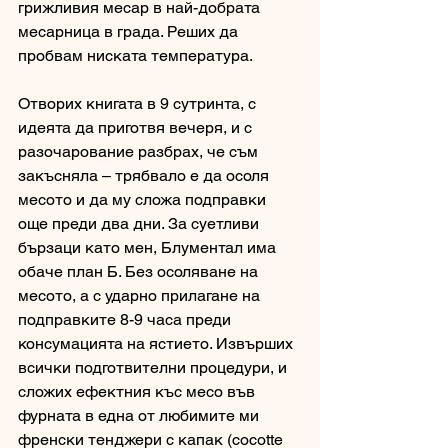
грижливия месар в най-добрата 
месарница в града. Реших да 
пробвам ниската температура. 
Отворих книгата в 9 сутринта, с 
идеята да приготвя вечеря, и с 
разочарование разбрах, че съм 
закъсняла – трябвало е да осоля 
месото и да му сложа подправки 
още преди два дни. За суетливи 
бързаци като мен, Блументал има 
обаче план Б. Без осоляване на 
месото, а с ударно прилагане на 
подправките 8-9 часа преди 
консумацията на ястието. Извърших 
всички подготвителни процедури, и 
сложих ефектния къс месо във 
фурната в една от любимите ми 
френски тенджери с капак (cocotte 