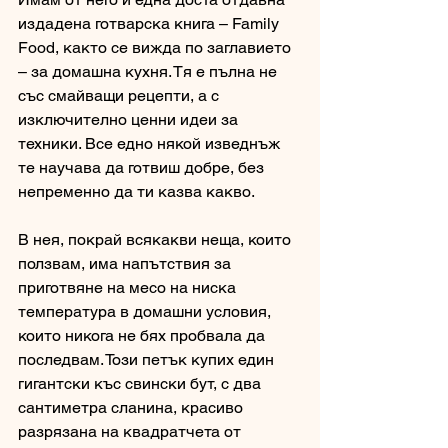
издадена готварска книга – Family 
Food, както се вижда по заглавието 
– за домашна кухня. Тя е пълна не 
със смайващи рецепти, а с 
изключително ценни идеи за 
техники. Все едно някой изведнъж 
те научава да готвиш добре, без 
непременно да ти казва какво. 
В нея, покрай всякакви неща, които 
ползвам, има напътствия за 
приготвяне на месо на ниска 
температура в домашни условия, 
които никога не бях пробвала да 
последвам. Този петък купих един 
гигантски къс свински бут, с два 
сантиметра сланина, красиво 
разрязана на квадратчета от 