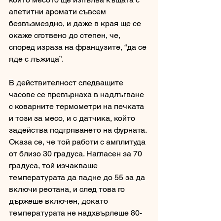
апетитни аромати съвсем 
безвъзмездно, и даже в края ще се 
окаже сготвено до степен, че, 
според израза на французите, “да се 
яде с лъжица”. 
В действителност следващите 
часове се превърнаха в надлъгване 
с коварните термометри на печката 
и този за месо, и с датчика, който 
задейства подгряването на фурната. 
Оказа се, че той работи с амплитуда 
от близо 30 градуса. Нагласен за 70 
градуса, той изчакваше 
температурата да падне до 55 за да 
включи реотана, и след това го 
държеше включен, докато 
температурата не надхвърлеше 80-