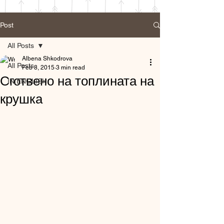
Post
All Posts
Albena Shkodrova
All Posts
Feb 8, 2015
3 min read
Сготвено на топлината на
IN ENGLISH
крушка