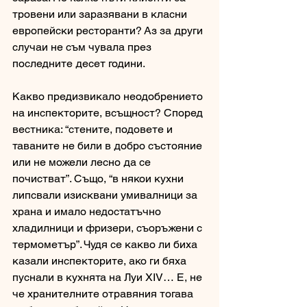
тровени или заразявани в класни 
европейски ресторанти? Аз за други 
случаи не съм чувала през 
последните десет години. 
Какво предизвикало неодобрението 
на инспекторите, всъщност? Според 
вестника: “стените, подовете и 
таваните не били в добро състояние 
или не можели лесно да се 
почистват”. Също, “в някои кухни 
липсвали изисквани умивалници за 
храна и имало недостатъчно 
хладилници и фризери, съоръжени с 
термометър”. Чудя се какво ли биха 
казали инспекторите, ако ги бяха 
пуснали в кухнята на Луи XIV… Е, не 
че хранителните отравяния тогава 