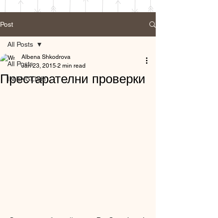
Post
All Posts
Albena Shkodrova
All Posts
Jan 23, 2015
2 min read
Престарателни проверки
IN ENGLISH