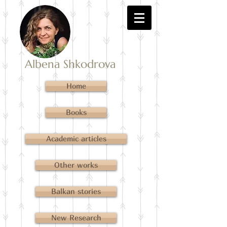
Albena Shkodrova
Home
Books
Academic articles
Other works
Balkan stories
New Research