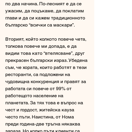
по два начина. По-лесният е да се 
ужасим, да поцъкаме, да поклатим 
глави и да си кажем традиционното 
българско “всички са маскари”. 
Вторият, който колкото повече чета, 
толкова повече ми допада, е да 
видим това като “втелясване”, друг 
прекрасен български израз. Убедена 
съм, че хората, които работят в тези 
ресторанти, са подложени на 
чудовищна конкуренция и правят за 
работата си повече от 99% от 
работещото население на 
планетата. За тях това е въпрос на 
чест и гордост, житейска кауза 
често пъти. Наистина, от Нома 
преди година-две тръгна някаква 
зараза. Но колко пъти клиенти са 