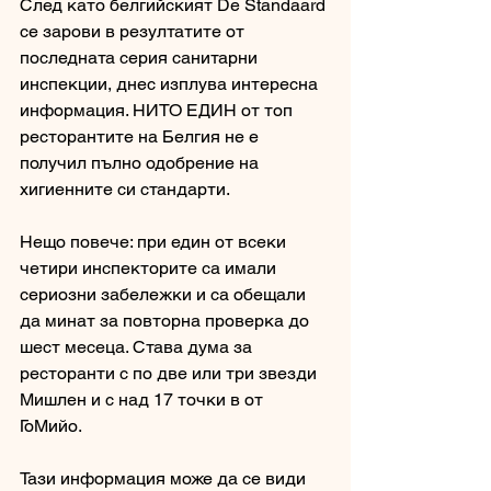
След като белгийският De Standaard 
се зарови в резултатите от 
последната серия санитарни 
инспекции, днес изплува интересна 
информация. НИТО ЕДИН от топ 
ресторантите на Белгия не е 
получил пълно одобрение на 
хигиенните си стандарти. 
Нещо повече: при един от всеки 
четири инспекторите са имали 
сериозни забележки и са обещали 
да минат за повторна проверка до 
шест месеца. Става дума за 
ресторанти с по две или три звезди 
Мишлен и с над 17 точки в от 
ГоМийо. 
Тази информация може да се види 