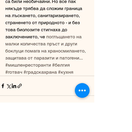
са били необичайни. Но все пак 
някъде трябва да сложим граница 
на лъскането, санитаризирането, 
страненето от природното - и без 
това биолозите стигнаха до 
заключението, че 
поглъщането на 
малки количества пръст и други 
боклуци помага на храносмилането, 
защитава от паразити и патогени...
#мишленресторанти
#белгия
#готвач
#градскахрана
#кухня
See All
Recent Posts